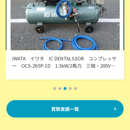
ENTALSSOR コンプレッサ
Denyo デンヨー 防
.5kW/2馬力 三相・200V
25LSK 25KVA 
ルエンジン
買取実績一覧