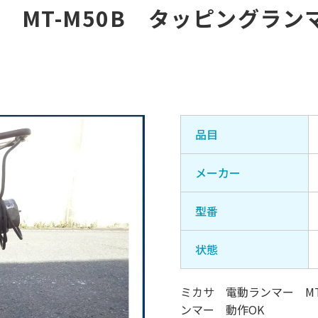
 MT-M50B タッピングラ
品目
メーカー
型番
状態
ミカサ 電動ランマー MT
ンマー 動作OK