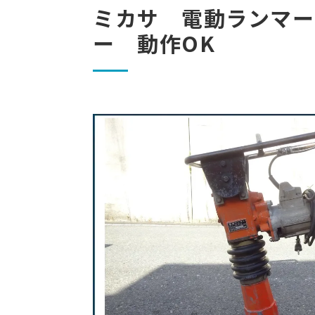
ミカサ 電動ランマー
ー 動作OK