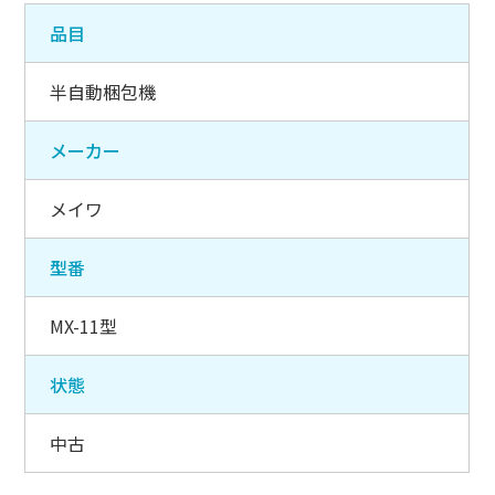
品目
半自動梱包機
メーカー
メイワ
型番
MX-11型
状態
中古