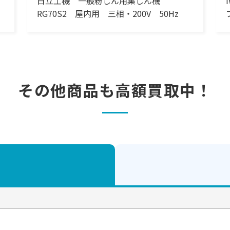
日立工機 一般粉じん用集じん機
RG70S2 屋内用 三相・200V 50Hz
その他商品も
高額買取中！