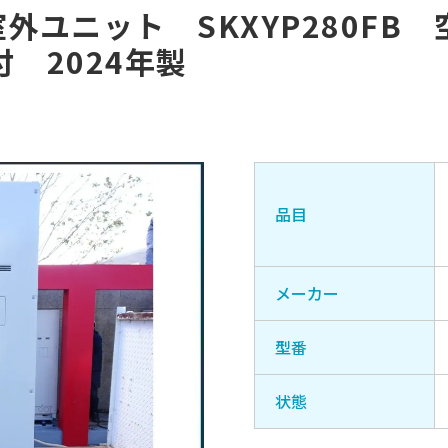
室外ユニット SKXYP280F
付 2024年製
品目
メーカー
型番
状態