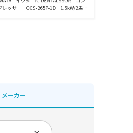
IWATA イワタ IC DENTALSSOR コン
プレッサー OCS-265P-1D 1.5kW/2馬
力 三相・200V 60Hz
メーカー