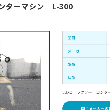
ンターマシン L-300
品目
メーカー
型番
状態
LUXO ラクソー コンター
同じメーカーの