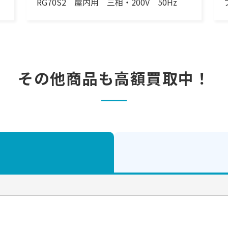
RG70S2 屋内用 三相・200V 50Hz
その他商品も
高額買取中！