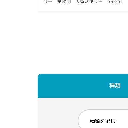
サー 業務用 大型ミキサー SS-251
種類