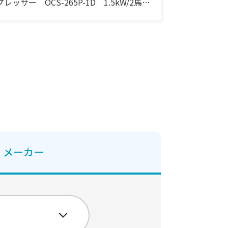
プレッサー OCS-265P-1D 1.5kW/2馬
力 三相・200V 60Hz
メーカー